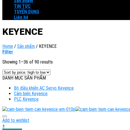
Sản phẩm
TIN TỨC
TUYỂN DỤNG
Liên hệ
KEYENCE
Home
/
Sản phẩm
/
KEYENCE
Filter
Showing 1–36 of 90 results
DANH MỤC SẢN PHẨM
Bộ điều khiển AC Servo Keyence
Cảm biến Keyence
PLC Keyence
Add to wishlist
+