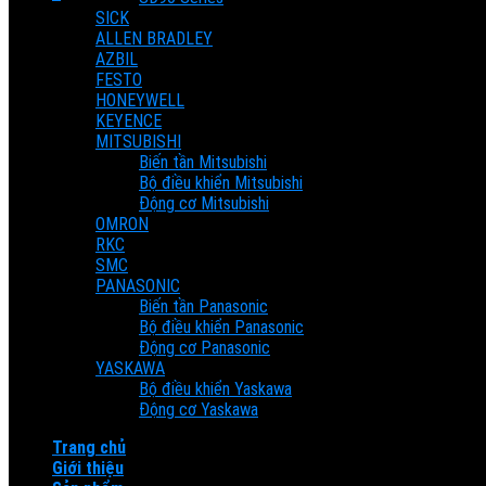
SICK
Cart
ALLEN BRADLEY
AZBIL
FESTO
No products in the cart.
HONEYWELL
KEYENCE
MITSUBISHI
Biến tần Mitsubishi
Bộ điều khiển Mitsubishi
Động cơ Mitsubishi
OMRON
RKC
SMC
PANASONIC
Biến tần Panasonic
Bộ điều khiển Panasonic
Động cơ Panasonic
YASKAWA
Bộ điều khiển Yaskawa
Động cơ Yaskawa
Trang chủ
Giới thiệu