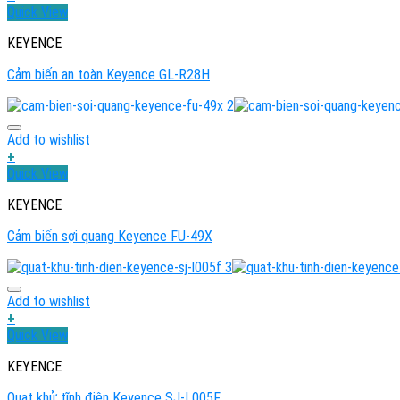
Quick View
KEYENCE
Cảm biến an toàn Keyence GL‑R28H
Add to wishlist
+
Quick View
KEYENCE
Cảm biến sợi quang Keyence FU-49X
Add to wishlist
+
Quick View
KEYENCE
Quạt khử tĩnh điện Keyence SJ-L005F