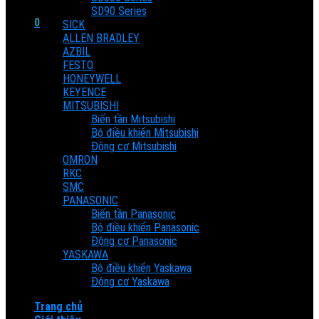
SD90 Series
0
SICK
ALLEN BRADLEY
Cart
AZBIL
FESTO
HONEYWELL
No products in the cart.
KEYENCE
MITSUBISHI
Biến tần Mitsubishi
Bộ điều khiển Mitsubishi
Động cơ Mitsubishi
OMRON
RKC
SMC
PANASONIC
Biến tần Panasonic
Bộ điều khiển Panasonic
Động cơ Panasonic
YASKAWA
Bộ điều khiển Yaskawa
Động cơ Yaskawa
Trang chủ