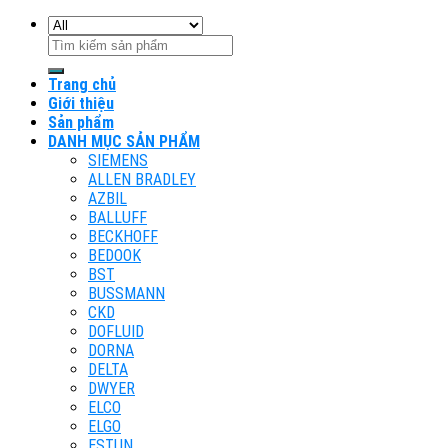
Search
for:
Trang chủ
Giới thiệu
Sản phẩm
DANH MỤC SẢN PHẨM
SIEMENS
ALLEN BRADLEY
AZBIL
BALLUFF
BECKHOFF
BEDOOK
BST
BUSSMANN
CKD
DOFLUID
DORNA
DELTA
DWYER
ELCO
ELGO
ESTUN