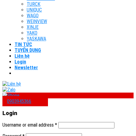
TURCK
UNIQUC
WAGO
WEINVIEW
XINJE
YAKO
YASKAWA
TIN TỨC
TUYỂN DỤNG
Liên hệ
Login
Newsletter
0903945366
Login
Username or email address
*