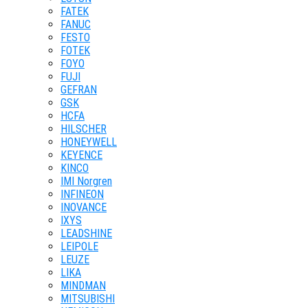
FATEK
FANUC
FESTO
FOTEK
FOYO
FUJI
GEFRAN
GSK
HCFA
HILSCHER
HONEYWELL
KEYENCE
KINCO
IMI Norgren
INFINEON
INOVANCE
IXYS
LEADSHINE
LEIPOLE
LEUZE
LIKA
MINDMAN
MITSUBISHI