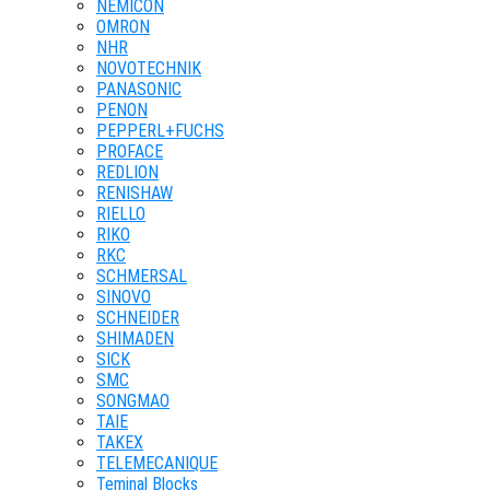
NEMICON
OMRON
NHR
NOVOTECHNIK
PANASONIC
PENON
PEPPERL+FUCHS
PROFACE
REDLION
RENISHAW
RIELLO
RIKO
RKC
SCHMERSAL
SINOVO
SCHNEIDER
SHIMADEN
SICK
SMC
SONGMAO
TAIE
TAKEX
TELEMECANIQUE
Teminal Blocks