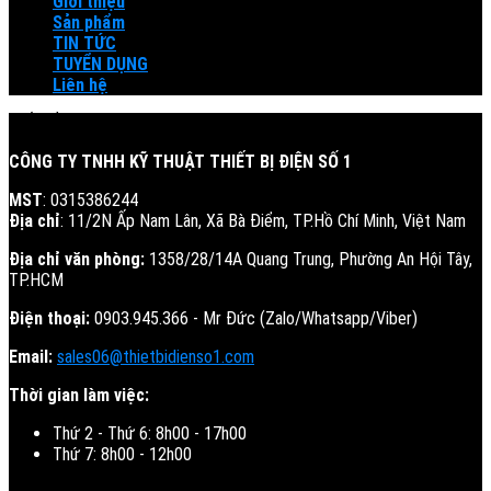
Giới thiệu
Sản phẩm
TIN TỨC
TUYỂN DỤNG
Liên hệ
BIẾN TẦN - SERVO - PLC
CÔNG TY TNHH KỸ THUẬT THIẾT BỊ ĐIỆN SỐ 1
MST
: 0315386244
Địa chỉ
: 11/2N Ấp Nam Lân, Xã Bà Điểm, TP.Hồ Chí Minh, Việt Nam
Địa chỉ văn phòng:
1358/28/14A Quang Trung, Phường An Hội Tây,
TP.HCM
Điện thoại:
0903.945.366 - Mr Đức (Zalo/Whatsapp/Viber)
Email:
sales06@thietbidienso1.com
Thời gian làm việc:
Thứ 2 - Thứ 6: 8h00 - 17h00
Thứ 7: 8h00 - 12h00