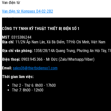
Van điện từ
Van điện từ Kompass D4-02-2B2
BIẾN TẦN - SERVO - PLC
CÔNG TY TNHH KỸ THUẬT THIẾT BỊ ĐIỆN SỐ 1
MST
: 0315386244
Địa chỉ
: 11/2N Ấp Nam Lân, Xã Bà Điểm, TP.Hồ Chí Minh, Việt Nam
Địa chỉ văn phòng:
1358/28/14A Quang Trung, Phường An Hội Tây, 
Điện thoại:
0903.945.366 - Mr Đức (Zalo/Whatsapp/Viber)
Email:
sales06@thietbidienso1.com
Thời gian làm việc:
Thứ 2 - Thứ 6: 8h00 - 17h00
Thứ 7: 8h00 - 12h00
QUY ĐỊNH CHÍNH SÁCH