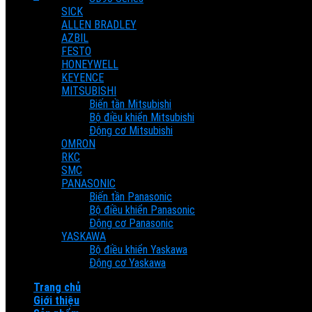
SICK
Cart
ALLEN BRADLEY
AZBIL
FESTO
No products in the cart.
HONEYWELL
KEYENCE
MITSUBISHI
Biến tần Mitsubishi
Bộ điều khiển Mitsubishi
Động cơ Mitsubishi
OMRON
RKC
SMC
PANASONIC
Biến tần Panasonic
Bộ điều khiển Panasonic
Động cơ Panasonic
YASKAWA
Bộ điều khiển Yaskawa
Động cơ Yaskawa
Trang chủ
Giới thiệu