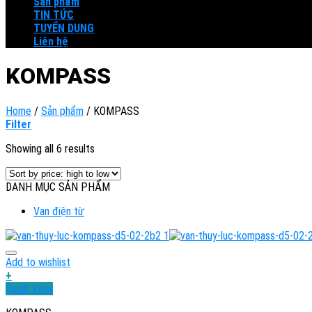
Sản phẩm
TIN TỨC
TUYỂN DỤNG
Liên hệ
KOMPASS
Home
/
Sản phẩm
/
KOMPASS
Filter
Showing all 6 results
DANH MỤC SẢN PHẨM
Van điện từ
Add to wishlist
+
Quick View