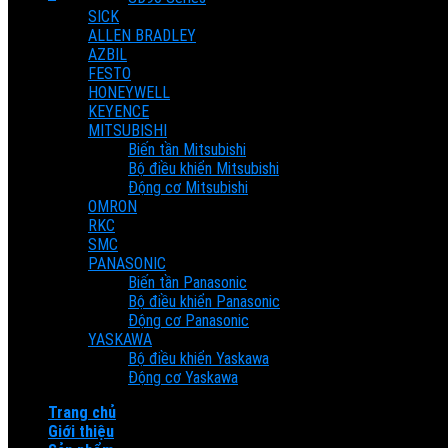
SICK
Cart
ALLEN BRADLEY
AZBIL
FESTO
No products in the cart.
HONEYWELL
KEYENCE
MITSUBISHI
Biến tần Mitsubishi
Bộ điều khiển Mitsubishi
Động cơ Mitsubishi
OMRON
RKC
SMC
PANASONIC
Biến tần Panasonic
Bộ điều khiển Panasonic
Động cơ Panasonic
YASKAWA
Bộ điều khiển Yaskawa
Động cơ Yaskawa
Trang chủ
Giới thiệu