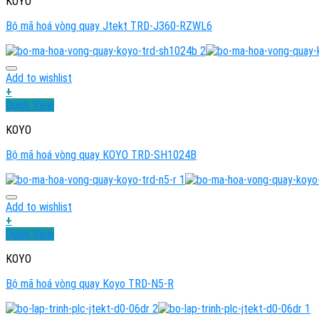
KOYO
Bộ mã hoá vòng quay Jtekt TRD-J360-RZWL6
Add to wishlist
+
Quick View
KOYO
Bộ mã hoá vòng quay KOYO TRD-SH1024B
Add to wishlist
+
Quick View
KOYO
Bộ mã hoá vòng quay Koyo TRD-N5-R