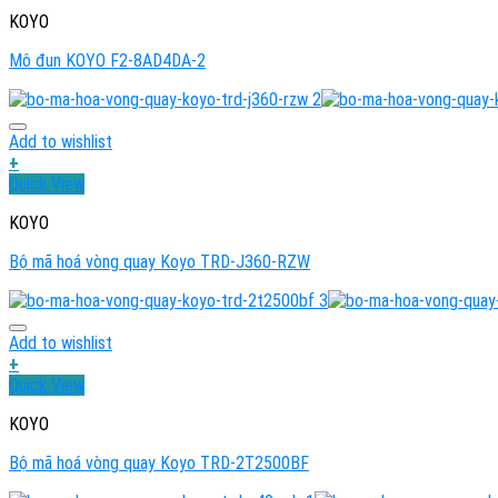
KOYO
Mô đun KOYO F2-8AD4DA-2
Add to wishlist
+
Quick View
KOYO
Bộ mã hoá vòng quay Koyo TRD-J360-RZW
Add to wishlist
+
Quick View
KOYO
Bộ mã hoá vòng quay Koyo TRD-2T2500BF