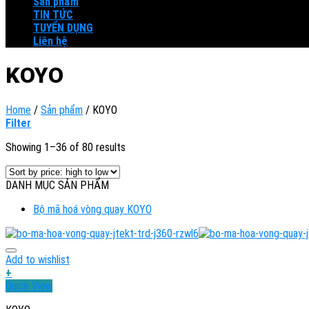
Sản phẩm
TIN TỨC
TUYỂN DỤNG
Liên hệ
KOYO
Home
/
Sản phẩm
/
KOYO
Filter
Showing 1–36 of 80 results
DANH MỤC SẢN PHẨM
Bộ mã hoá vòng quay KOYO
Add to wishlist
+
Quick View