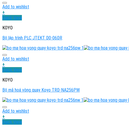
Add to wishlist
+
Quick View
KOYO
Bộ lập trình PLC JTEKT D0-06DR
Add to wishlist
+
Quick View
KOYO
Bộ mã hoá vòng quay Koyo TRD-NA256PW
Add to wishlist
+
Quick View