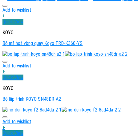
Add to wishlist
+
Quick View
KOYO
Bộ mã hoá vòng quay Koyo TRD-K360-YS
Add to wishlist
+
Quick View
KOYO
Bộ lập trình KOYO SN48DR-A2
Add to wishlist
+
Quick View