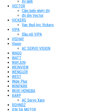
Xy lanh
VECTOR
Cảm biến nhiệt độ
độ ẩm Vector
VICKERS
Van thuỷ lực Vickers
VIPA
Đầu nối VIPA
VISHAY
Vision
AC SERVO VISION
WAGO
WATT
WAYJUN
WEINVIEW
WENGLOR
WEST
Wide Plus
WINPARK
WUXI HONGBA
XARP
AC Servo Xarp
XGHNDZ
XIN DA MOTOR