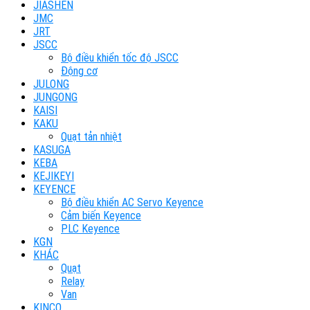
JIASHEN
JMC
JRT
JSCC
Bộ điều khiển tốc độ JSCC
Động cơ
JULONG
JUNGONG
KAISI
KAKU
Quạt tản nhiệt
KASUGA
KEBA
KEJIKEYI
KEYENCE
Bộ điều khiển AC Servo Keyence
Cảm biến Keyence
PLC Keyence
KGN
KHÁC
Quạt
Relay
Van
KINCO