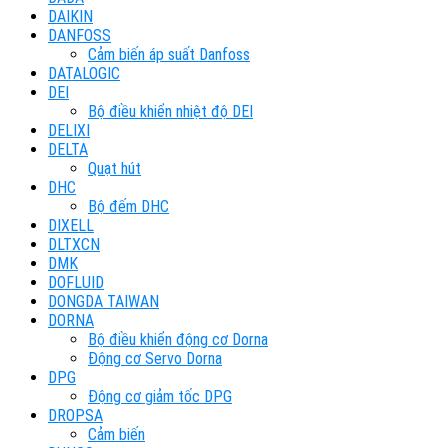
DAIKIN
DANFOSS
Cảm biến áp suất Danfoss
DATALOGIC
DEI
Bộ điều khiển nhiệt độ DEI
DELIXI
DELTA
Quạt hút
DHC
Bộ đếm DHC
DIXELL
DLTXCN
DMK
DOFLUID
DONGDA TAIWAN
DORNA
Bộ điều khiển động cơ Dorna
Động cơ Servo Dorna
DPG
Động cơ giảm tốc DPG
DROPSA
Cảm biến