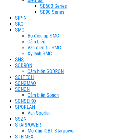
Biến tần
SD600 Series
SD90 Series
SIPIN
SKG
SMC
Bộ điều áp SMC
Cảm biến
Van điện từ SMC
Xy lanh SMC
SNS
SODRON
Cảm biến SODRON
SOLTECH
SONGMAO
SONON
Cảm biến Sonon
SONSEIKO
SPORLAN
Van Sporlan
SSZN
STARPOWER
Mô đun IGBT Starpower
STEIMEX