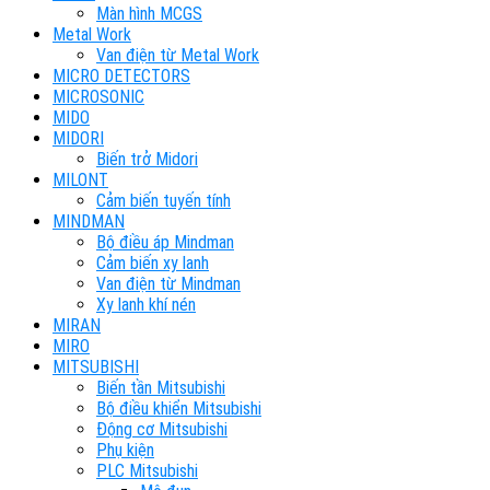
Màn hình MCGS
Metal Work
Van điện từ Metal Work
MICRO DETECTORS
MICROSONIC
MIDO
MIDORI
Biến trở Midori
MILONT
Cảm biến tuyến tính
MINDMAN
Bộ điều áp Mindman
Cảm biến xy lanh
Van điện từ Mindman
Xy lanh khí nén
MIRAN
MIRO
MITSUBISHI
Biến tần Mitsubishi
Bộ điều khiển Mitsubishi
Động cơ Mitsubishi
Phụ kiện
PLC Mitsubishi