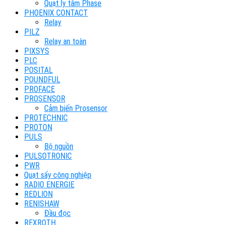
Quạt ly tâm Phase
PHOENIX CONTACT
Relay
PILZ
Relay an toàn
PIXSYS
PLC
POSITAL
POUNDFUL
PROFACE
PROSENSOR
Cảm biến Prosensor
PROTECHNIC
PROTON
PULS
Bộ nguồn
PULSOTRONIC
PWR
Quạt sấy công nghiệp
RADIO ENERGIE
REDLION
RENISHAW
Đầu đọc
REXROTH