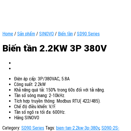
Home
/
Sản phẩm
/
SINOVO
/
Biến tần
/
SD90 Series
Biến tần 2.2KW 3P 380V
Điện áp cấp: 3P/380VAC, 5.8A
Công suất: 2.2kW
Khả năng quá tải: 150% trong 60s đối với tải nặng.
Tần số sóng mang: 2-10kHz.
Tích hợp truyền thông: Modbus RTU( 422/485).
Chế độ điều khiển: V/F.
Tần số ngõ ra tối đa: 600Hz.
Hãng SINOVO
Category:
SD90 Series
Tags:
bien-tan-2.2kw-3p-380v
,
SD90-2S-