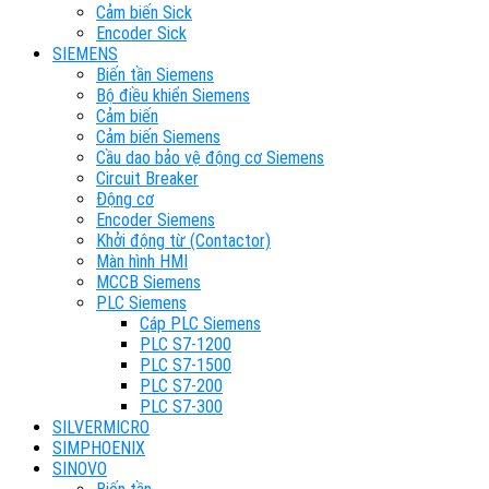
Cảm biến Sick
Encoder Sick
SIEMENS
Biến tần Siemens
Bộ điều khiển Siemens
Cảm biến
Cảm biến Siemens
Cầu dao bảo vệ động cơ Siemens
Circuit Breaker
Động cơ
Encoder Siemens
Khởi động từ (Contactor)
Màn hình HMI
MCCB Siemens
PLC Siemens
Cáp PLC Siemens
PLC S7-1200
PLC S7-1500
PLC S7-200
PLC S7-300
SILVERMICRO
SIMPHOENIX
SINOVO