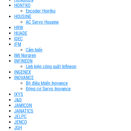
HONTKO
Encoder Hontko
HOUSINE
AC Servo Housine
HRW
HUADE
IDEC
IFM
Cảm biến
IMI Norgren
INFINEON
Linh kiện công suất Infineon
INGENEX
INOVANCE
Bộ điều khiển Inovance
Động cơ Servo Inovance
IXYS
J&D
JAMICON
JANATICS
JELPC
JENCO
JGH