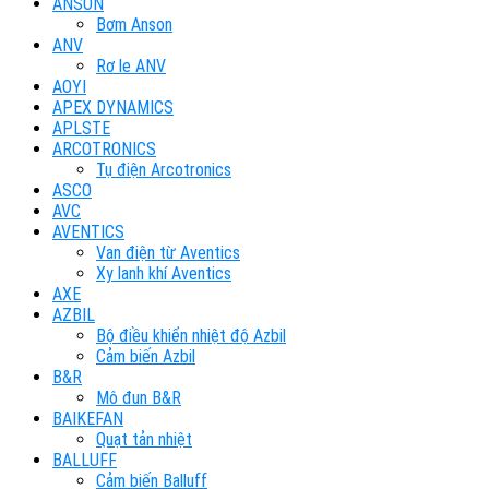
ANSON
Bơm Anson
ANV
Rơ le ANV
AOYI
APEX DYNAMICS
APLSTE
ARCOTRONICS
Tụ điện Arcotronics
ASCO
AVC
AVENTICS
Van điện từ Aventics
Xy lanh khí Aventics
AXE
AZBIL
Bộ điều khiển nhiệt độ Azbil
Cảm biến Azbil
B&R
Mô đun B&R
BAIKEFAN
Quạt tản nhiệt
BALLUFF
Cảm biến Balluff