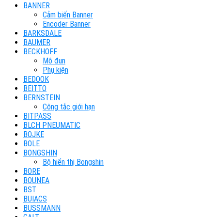
BANNER
Cảm biến Banner
Encoder Banner
BARKSDALE
BAUMER
BECKHOFF
Mô đun
Phụ kiện
BEDOOK
BEITTO
BERNSTEIN
Công tắc giới hạn
BITPASS
BLCH PNEUMATIC
BOJKE
BOLE
BONGSHIN
Bộ hiển thị Bongshin
BORE
BOUNEA
BST
BUIACS
BUSSMANN