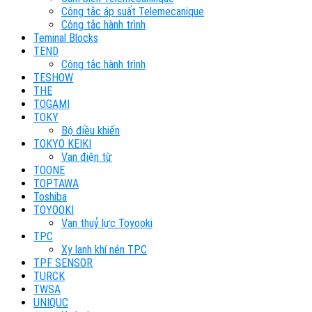
Công tắc áp suất Telemecanique
Công tắc hành trình
Teminal Blocks
TEND
Công tắc hành trình
TESHOW
THE
TOGAMI
TOKY
Bộ điều khiển
TOKYO KEIKI
Van điện từ
TOONE
TOPTAWA
Toshiba
TOYOOKI
Van thuỷ lực Toyooki
TPC
Xy lanh khí nén TPC
TPF SENSOR
TURCK
TWSA
UNIQUC