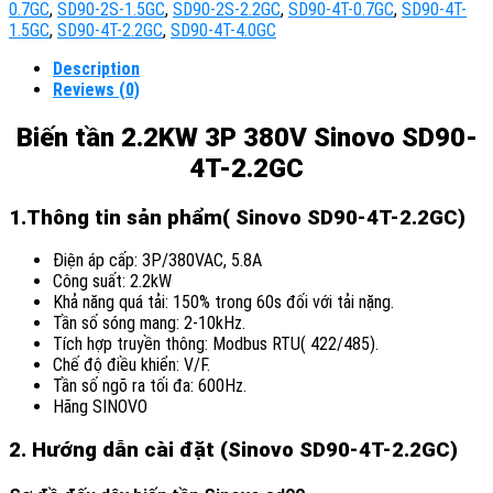
0.7GC
,
SD90-2S-1.5GC
,
SD90-2S-2.2GC
,
SD90-4T-0.7GC
,
SD90-4T-
1.5GC
,
SD90-4T-2.2GC
,
SD90-4T-4.0GC
Description
Reviews (0)
Biến tần 2.2KW 3P 380V Sinovo SD90-
4T-2.2GC
1.Thông tin sản phẩm( Sinovo SD90-4T-2.2GC)
Điện áp cấp: 3P/380VAC, 5.8A
Công suất: 2.2kW
Khả năng quá tải: 150% trong 60s đối với tải nặng.
Tần số sóng mang: 2-10kHz.
Tích hợp truyền thông: Modbus RTU( 422/485).
Chế độ điều khiển: V/F.
Tần số ngõ ra tối đa: 600Hz.
Hãng SINOVO
2. Hướng dẫn cài đặt (Sinovo SD90-4T-2.2GC)