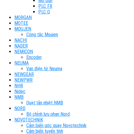
Mô đun
PLC FX
PLC Q
MORGAN
MOTEE
MOUJEN
Công tắc Moujen
NACHI
NADER
NEMICON
Encoder
NEUMA
Van điện từ Neuma
NEWGEAR
NEWPWR
NHR
Nidec
NMB
Quạt tản nhiệt NMB
NORD
Bộ chỉnh lưu phan Nord
NOVOTECHNIK
Cảm biến góc quay Novotechnik
Cảm biến tuyến tính