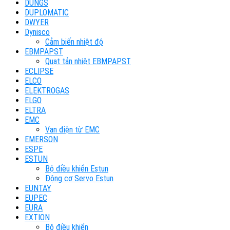
DUNGS
DUPLOMATIC
DWYER
Dynisco
Cảm biến nhiệt độ
EBMPAPST
Quạt tản nhiệt EBMPAPST
ECLIPSE
ELCO
ELEKTROGAS
ELGO
ELTRA
EMC
Van điện từ EMC
EMERSON
ESPE
ESTUN
Bộ điều khiển Estun
Động cơ Servo Estun
EUNTAY
EUPEC
EURA
EXTION
Bộ điều khiển