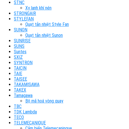
STNC
Xy lanh khí nén
STRONGAIR
STYLEFAN
Quạt tản nhiệt Style Fan
SUNON
Quạt tản nhiệt Sunon
SUNRISE
SUNS
Suntes
SXIZ
SYNTRON
TAICIN
TAIE
TAISEE
TAKAMISAWA
TAKEX
Tamagawa
Bộ mã hoá vòng quay
TBC
TDK Lambda
TECO
TELEMECANIQUE
Cảm biến Telemecaninque