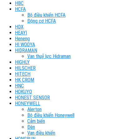
HBC
HCFA
Bộ điều khiển HCFA
Động cơ HCFA
HDX
HEAYI
Heneng
HI WOOYA
HIDRAMAN
Van thuỷ lực Hidraman
HIGHLY
HILSCHER
HITECH
HK CROM
HNC
HOKUYO
HONEST SENSOR
HONEYWELL
Alerton
Bộ điều khiển Honeywell
Cảm biến
Đèn
Van điều khiển
HONGRUN