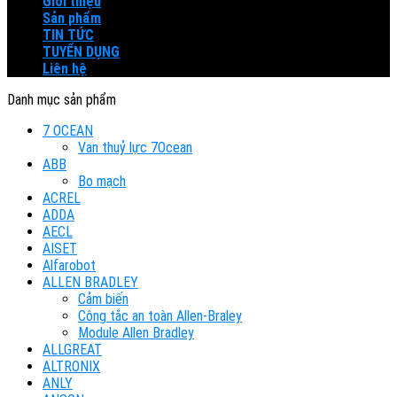
Giới thiệu
Sản phẩm
TIN TỨC
TUYỂN DỤNG
Liên hệ
Danh mục sản phẩm
7 OCEAN
Van thuỷ lực 7Ocean
ABB
Bo mạch
ACREL
ADDA
AECL
AISET
Alfarobot
ALLEN BRADLEY
Cảm biến
Công tắc an toàn Allen-Braley
Module Allen Bradley
ALLGREAT
ALTRONIX
ANLY