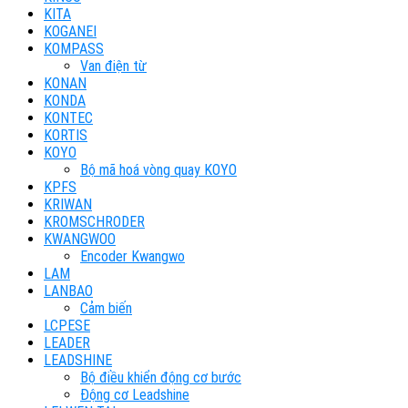
KITA
KOGANEI
KOMPASS
Van điện từ
KONAN
KONDA
KONTEC
KORTIS
KOYO
Bộ mã hoá vòng quay KOYO
KPFS
KRIWAN
KROMSCHRODER
KWANGWOO
Encoder Kwangwo
LAM
LANBAO
Cảm biến
LCPESE
LEADER
LEADSHINE
Bộ điều khiển động cơ bước
Động cơ Leadshine