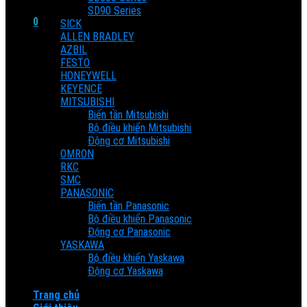
SD90 Series
0
SICK
ALLEN BRADLEY
Cart
AZBIL
FESTO
HONEYWELL
No products in the cart.
KEYENCE
MITSUBISHI
Biến tần Mitsubishi
Bộ điều khiển Mitsubishi
Động cơ Mitsubishi
OMRON
RKC
SMC
PANASONIC
Biến tần Panasonic
Bộ điều khiển Panasonic
Động cơ Panasonic
YASKAWA
Bộ điều khiển Yaskawa
Động cơ Yaskawa
Trang chủ