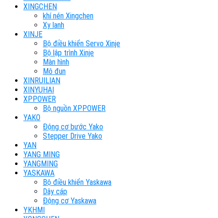
XINGCHEN
khí nén Xingchen
Xy lanh
XINJE
Bộ điều khiển Servo Xinje
Bộ lập trình Xinje
Màn hình
Mô đun
XINRUILIAN
XINYUHAI
XPPOWER
Bộ nguồn XPPOWER
YAKO
Động cơ bước Yako
Stepper Drive Yako
YAN
YANG MING
YANGMING
YASKAWA
Bộ điều khiển Yaskawa
Dây cáp
Động cơ Yaskawa
YKHMI