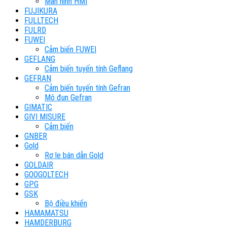
Màn hình HMI
FUJIKURA
FULLTECH
FULRD
FUWEI
Cảm biến FUWEI
GEFLANG
Cảm biến tuyến tính Geflang
GEFRAN
Cảm biến tuyến tính Gefran
Mô đun Gefran
GIMATIC
GIVI MISURE
Cảm biến
GNBER
Gold
Rơ le bán dẫn Gold
GOLDAIR
GOOGOLTECH
GPG
GSK
Bộ điều khiển
HAMAMATSU
HAMDERBURG