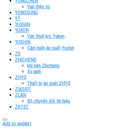
YONGCHEN
Van điện từ
YONGSUNG
YT
YUDIAN
YUKEN
Van thuỷ lực Yuken
YUSHIN
Cảm biến áp suất Yushin
ZD
ZHICHENG
khí nén Zhicheng
Xy lanh
ZHYQ
Thiết bị áp suất ZHYQ
ZIASIOT
ZLAN
Bộ chuyển đổi tín hiệu
ZXTEC
Add to wishlist