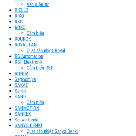
Van điện từ
RIELLO
RIKO
RKC
ROKO
Cảm biến
ROURCK
ROYAL FAN
Quạt tản nhiệt Royal
RS Automation
RSF Elektronik
Cảm biến RSF
RUNDA
Saginomiya
SAKAE
Samin
SAND
Cảm biến
SANMOTION
SANREX
Sanwa Denki
SANYO DENKI
Quạt tản nhiệt Sanyo Denki