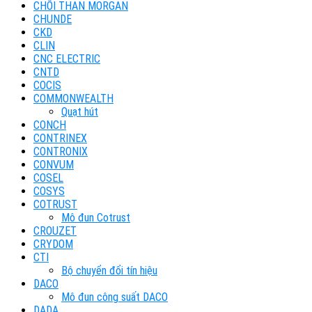
CHỔI THAN MORGAN
CHUNDE
CKD
CLIN
CNC ELECTRIC
CNTD
COCIS
COMMONWEALTH
Quạt hút
CONCH
CONTRINEX
CONTRONIX
CONVUM
COSEL
COSYS
COTRUST
Mô đun Cotrust
CROUZET
CRYDOM
CTI
Bộ chuyển đổi tín hiệu
DACO
Mô đun công suất DACO
DADA