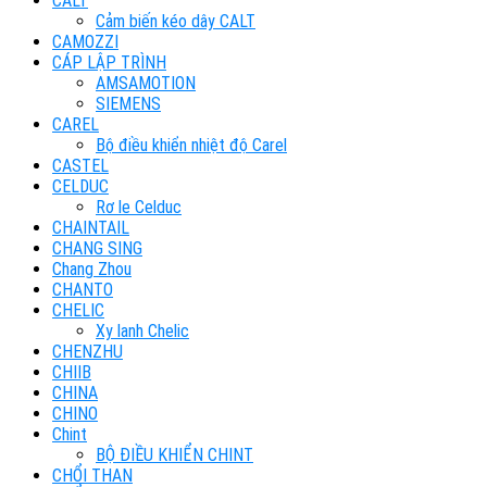
CALT
Cảm biến kéo dây CALT
CAMOZZI
CÁP LẬP TRÌNH
AMSAMOTION
SIEMENS
CAREL
Bộ điều khiển nhiệt độ Carel
CASTEL
CELDUC
Rơ le Celduc
CHAINTAIL
CHANG SING
Chang Zhou
CHANTO
CHELIC
Xy lanh Chelic
CHENZHU
CHIIB
CHINA
CHINO
Chint
BỘ ĐIỀU KHIỂN CHINT
CHỔI THAN