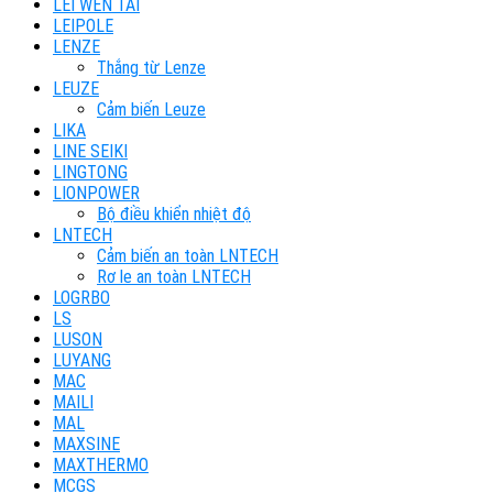
LEI WEN TAI
LEIPOLE
LENZE
Thắng từ Lenze
LEUZE
Cảm biến Leuze
LIKA
LINE SEIKI
LINGTONG
LIONPOWER
Bộ điều khiển nhiệt độ
LNTECH
Cảm biến an toàn LNTECH
Rơ le an toàn LNTECH
LOGRBO
LS
LUSON
LUYANG
MAC
MAILI
MAL
MAXSINE
MAXTHERMO
MCGS