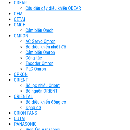
ODEAR
Cầu đấu dây điều khiển ODEAR
OEM
OETAI
OMCH
Cảm biến Omch
OMRON
AC Servo Omron
Bộ điều khiển nhiệt độ
Cảm biến Omron
Công tắc
Encoder Omron
PLC Omron
OPKON
ORIENT
Bộ lọc nhiễu Orient
Bộ nguồn ORIENT
ORIENTAL
Bộ điều khiển động cơ
Động cơ
ORION FANS
OUTAI
PANASONIC
Biến tần Panasonic