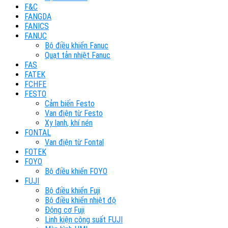
F&C
FANGDA
FANICS
FANUC
Bộ điều khiển Fanuc
Quạt tản nhiệt Fanuc
FAS
FATEK
FCHFE
FESTO
Cảm biến Festo
Van điện từ Festo
Xy lanh, khí nén
FONTAL
Van điện từ Fontal
FOTEK
FOYO
Bộ điều khiển FOYO
FUJI
Bộ điều khiển Fuji
Bộ điều khiển nhiệt độ
Động cơ Fuji
Linh kiện công suất FUJI