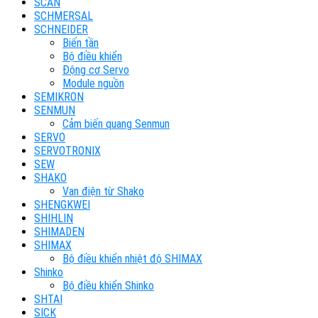
SCAN
SCHMERSAL
SCHNEIDER
Biến tần
Bộ điều khiển
Động cơ Servo
Module nguồn
SEMIKRON
SENMUN
Cảm biến quang Senmun
SERVO
SERVOTRONIX
SEW
SHAKO
Van điện từ Shako
SHENGKWEI
SHIHLIN
SHIMADEN
SHIMAX
Bộ điều khiển nhiệt độ SHIMAX
Shinko
Bộ điều khiển Shinko
SHTAI
SICK