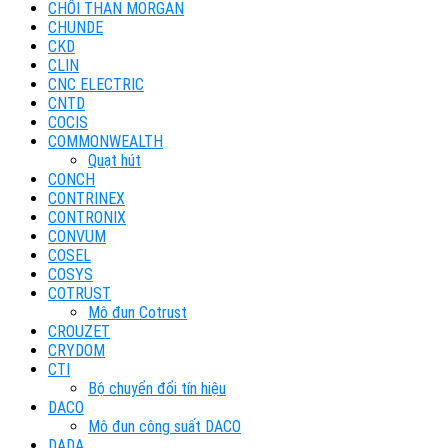
CHỔI THAN MORGAN
CHUNDE
CKD
CLIN
CNC ELECTRIC
CNTD
COCIS
COMMONWEALTH
Quạt hút
CONCH
CONTRINEX
CONTRONIX
CONVUM
COSEL
COSYS
COTRUST
Mô đun Cotrust
CROUZET
CRYDOM
CTI
Bộ chuyển đổi tín hiệu
DACO
Mô đun công suất DACO
DADA