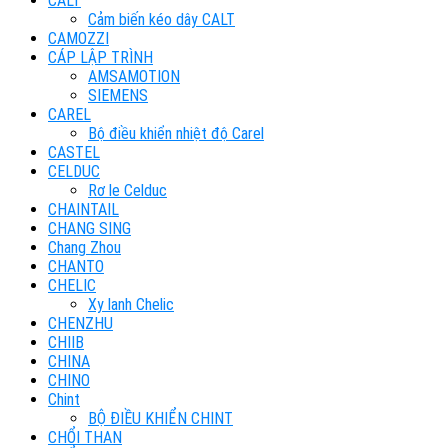
CALT
Cảm biến kéo dây CALT
CAMOZZI
CÁP LẬP TRÌNH
AMSAMOTION
SIEMENS
CAREL
Bộ điều khiển nhiệt độ Carel
CASTEL
CELDUC
Rơ le Celduc
CHAINTAIL
CHANG SING
Chang Zhou
CHANTO
CHELIC
Xy lanh Chelic
CHENZHU
CHIIB
CHINA
CHINO
Chint
BỘ ĐIỀU KHIỂN CHINT
CHỔI THAN