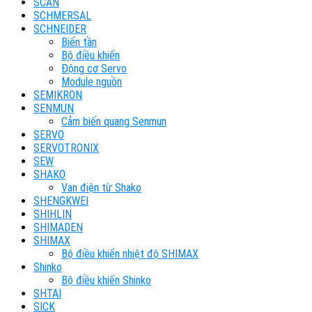
SCAN
SCHMERSAL
SCHNEIDER
Biến tần
Bộ điều khiển
Động cơ Servo
Module nguồn
SEMIKRON
SENMUN
Cảm biến quang Senmun
SERVO
SERVOTRONIX
SEW
SHAKO
Van điện từ Shako
SHENGKWEI
SHIHLIN
SHIMADEN
SHIMAX
Bộ điều khiển nhiệt độ SHIMAX
Shinko
Bộ điều khiển Shinko
SHTAI
SICK