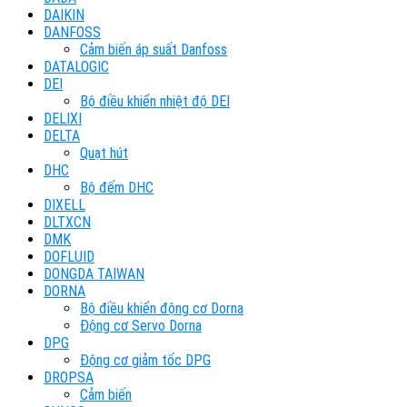
DAIKIN
DANFOSS
Cảm biến áp suất Danfoss
DATALOGIC
DEI
Bộ điều khiển nhiệt độ DEI
DELIXI
DELTA
Quạt hút
DHC
Bộ đếm DHC
DIXELL
DLTXCN
DMK
DOFLUID
DONGDA TAIWAN
DORNA
Bộ điều khiển động cơ Dorna
Động cơ Servo Dorna
DPG
Động cơ giảm tốc DPG
DROPSA
Cảm biến