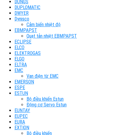
DUNGS
DUPLOMATIC
DWYER
Dynisco
Cảm biến nhiệt độ
EBMPAPST
Quạt tản nhiệt EBMPAPST
ECLIPSE
ELCO
ELEKTROGAS
ELGO
ELTRA
EMC
Van điện từ EMC
EMERSON
ESPE
ESTUN
Bộ điều khiển Estun
Động cơ Servo Estun
EUNTAY
EUPEC
EURA
EXTION
Bộ điều khiển