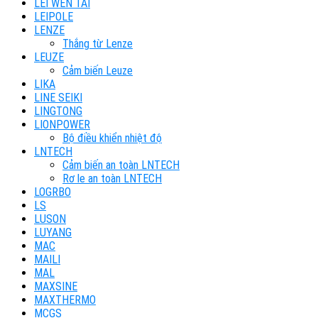
LEI WEN TAI
LEIPOLE
LENZE
Thắng từ Lenze
LEUZE
Cảm biến Leuze
LIKA
LINE SEIKI
LINGTONG
LIONPOWER
Bộ điều khiển nhiệt độ
LNTECH
Cảm biến an toàn LNTECH
Rơ le an toàn LNTECH
LOGRBO
LS
LUSON
LUYANG
MAC
MAILI
MAL
MAXSINE
MAXTHERMO
MCGS