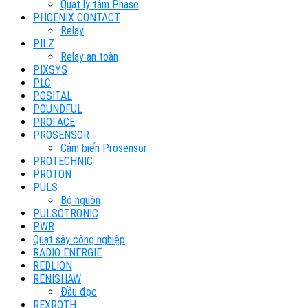
Quạt ly tâm Phase
PHOENIX CONTACT
Relay
PILZ
Relay an toàn
PIXSYS
PLC
POSITAL
POUNDFUL
PROFACE
PROSENSOR
Cảm biến Prosensor
PROTECHNIC
PROTON
PULS
Bộ nguồn
PULSOTRONIC
PWR
Quạt sấy công nghiệp
RADIO ENERGIE
REDLION
RENISHAW
Đầu đọc
REXROTH