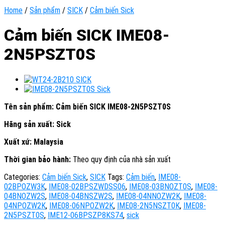
Home
/
Sản phẩm
/
SICK
/
Cảm biến Sick
Cảm biến SICK IME08-
2N5PSZT0S
Tên sản phẩm: Cảm biến SICK IME08-2N5PSZT0S
Hãng sản xuất:
Sick
Xuất xứ: Malaysia
Thời gian bảo hành:
Theo quy định của nhà sản xuất
Categories:
Cảm biến Sick
,
SICK
Tags:
Cảm biến
,
IME08-
02BPOZW3K
,
IME08-02BPSZWDSS06
,
IME08-03BNOZT0S
,
IME08-
04BNOZW2S
,
IME08-04BNSZW2S
,
IME08-04NNOZW2K
,
IME08-
04NPOZW2K
,
IME08-06NPOZW2K
,
IME08-2N5NSZT0K
,
IME08-
2N5PSZT0S
,
IME12-06BPSZP8KS74
,
sick