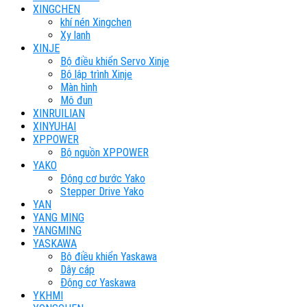
XINGCHEN
khí nén Xingchen
Xy lanh
XINJE
Bộ điều khiển Servo Xinje
Bộ lập trình Xinje
Màn hình
Mô đun
XINRUILIAN
XINYUHAI
XPPOWER
Bộ nguồn XPPOWER
YAKO
Động cơ bước Yako
Stepper Drive Yako
YAN
YANG MING
YANGMING
YASKAWA
Bộ điều khiển Yaskawa
Dây cáp
Động cơ Yaskawa
YKHMI