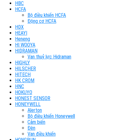
HBC
HCFA
Bộ điều khiển HCFA
Động cơ HCFA
HDX
HEAYI
Heneng
HI WOOYA
HIDRAMAN
Van thuỷ lực Hidraman
HIGHLY
HILSCHER
HITECH
HK CROM
HNC
HOKUYO
HONEST SENSOR
HONEYWELL
Alerton
Bộ điều khiển Honeywell
Cảm biến
Đèn
Van điều khiển
HONGRUN