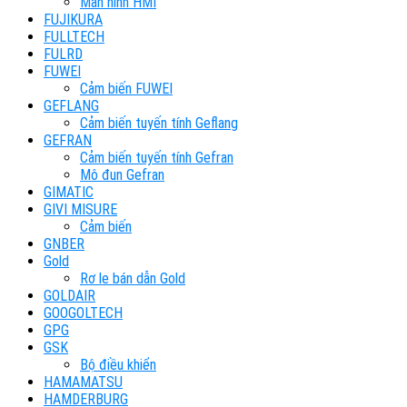
Màn hình HMI
FUJIKURA
FULLTECH
FULRD
FUWEI
Cảm biến FUWEI
GEFLANG
Cảm biến tuyến tính Geflang
GEFRAN
Cảm biến tuyến tính Gefran
Mô đun Gefran
GIMATIC
GIVI MISURE
Cảm biến
GNBER
Gold
Rơ le bán dẫn Gold
GOLDAIR
GOOGOLTECH
GPG
GSK
Bộ điều khiển
HAMAMATSU
HAMDERBURG