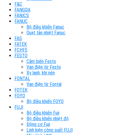
F&C
FANGDA
FANICS
FANUC
Bộ điều khiển Fanuc
Quạt tản nhiệt Fanuc
FAS
FATEK
FCHFE
FESTO
Cảm biến Festo
Van điện từ Festo
Xy lanh, khí nén
FONTAL
Van điện từ Fontal
FOTEK
FOYO
Bộ điều khiển FOYO
FUJI
Bộ điều khiển Fuji
Bộ điều khiển nhiệt độ
Động cơ Fuji
Linh kiện công suất FUJI