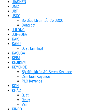
JIASHEN
JMC
JRT
JSCC
Bộ điều khiển tốc độ JSCC
Động cơ
JULONG
JUNGONG
KAISI
KAKU
Quạt tản nhiệt
KASUGA
KEBA
KEJIKEYI
KEYENCE
Bộ điều khiển AC Servo Keyence
Cảm biến Keyence
PLC Keyence
KGN
KHÁC
Quạt
Relay
Van
KINCO