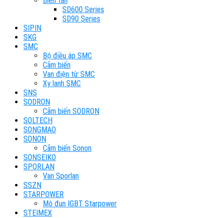
Biến tần
SD600 Series
SD90 Series
SIPIN
SKG
SMC
Bộ điều áp SMC
Cảm biến
Van điện từ SMC
Xy lanh SMC
SNS
SODRON
Cảm biến SODRON
SOLTECH
SONGMAO
SONON
Cảm biến Sonon
SONSEIKO
SPORLAN
Van Sporlan
SSZN
STARPOWER
Mô đun IGBT Starpower
STEIMEX