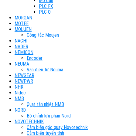
Mô đun
PLC FX
PLC Q
MORGAN
MOTEE
MOUJEN
Công tắc Moujen
NACHI
NADER
NEMICON
Encoder
NEUMA
Van điện từ Neuma
NEWGEAR
NEWPWR
NHR
Nidec
NMB
Quạt tản nhiệt NMB
NORD
Bộ chỉnh lưu phan Nord
NOVOTECHNIK
Cảm biến góc quay Novotechnik
Cảm biến tuyến tính