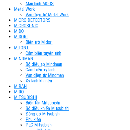
Màn hình MCGS
Metal Work
Van điện từ Metal Work
MICRO DETECTORS
MICROSONIC
MIDO
MIDORI
Biến trở Midori
MILONT
Cảm biến tuyến tính
MINDMAN
Bộ điều áp Mindman
Cảm biến xy lanh
Van điện từ Mindman
Xy lanh khí nén
MIRAN
MIRO
MITSUBISHI
Biến tần Mitsubishi
Bộ điều khiển Mitsubishi
Động cơ Mitsubishi
Phụ kiện
PLC Mitsubishi