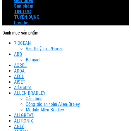
Giới thiệu
Sản phẩm
TIN TỨC
TUYỂN DỤNG
Liên hệ
Danh mục sản phẩm
7 OCEAN
Van thuỷ lực 7Ocean
ABB
Bo mạch
ACREL
ADDA
AECL
AISET
Alfarobot
ALLEN BRADLEY
Cảm biến
Công tắc an toàn Allen-Braley
Module Allen Bradley
ALLGREAT
ALTRONIX
ANLY