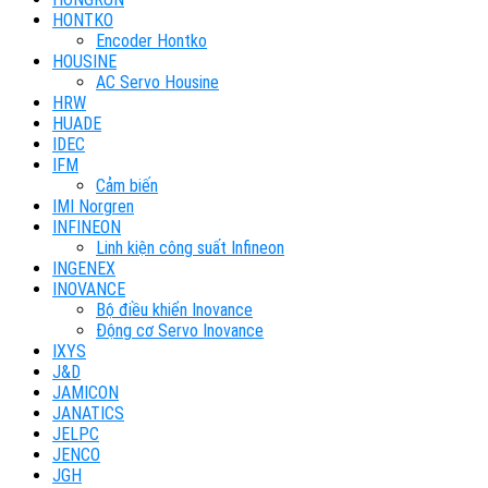
HONTKO
Encoder Hontko
HOUSINE
AC Servo Housine
HRW
HUADE
IDEC
IFM
Cảm biến
IMI Norgren
INFINEON
Linh kiện công suất Infineon
INGENEX
INOVANCE
Bộ điều khiển Inovance
Động cơ Servo Inovance
IXYS
J&D
JAMICON
JANATICS
JELPC
JENCO
JGH