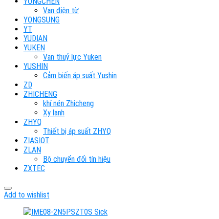
YONGCHEN
Van điện từ
YONGSUNG
YT
YUDIAN
YUKEN
Van thuỷ lực Yuken
YUSHIN
Cảm biến áp suất Yushin
ZD
ZHICHENG
khí nén Zhicheng
Xy lanh
ZHYQ
Thiết bị áp suất ZHYQ
ZIASIOT
ZLAN
Bộ chuyển đổi tín hiệu
ZXTEC
Add to wishlist