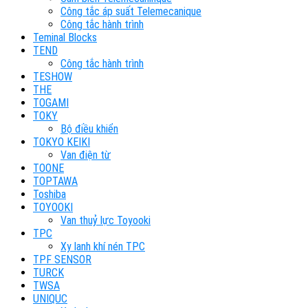
Công tắc áp suất Telemecanique
Công tắc hành trình
Teminal Blocks
TEND
Công tắc hành trình
TESHOW
THE
TOGAMI
TOKY
Bộ điều khiển
TOKYO KEIKI
Van điện từ
TOONE
TOPTAWA
Toshiba
TOYOOKI
Van thuỷ lực Toyooki
TPC
Xy lanh khí nén TPC
TPF SENSOR
TURCK
TWSA
UNIQUC