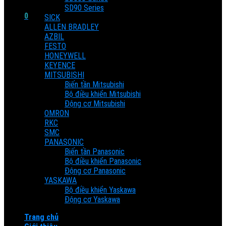
SD90 Series
0
SICK
ALLEN BRADLEY
Cart
AZBIL
FESTO
HONEYWELL
No products in the cart.
KEYENCE
MITSUBISHI
Biến tần Mitsubishi
Bộ điều khiển Mitsubishi
Động cơ Mitsubishi
OMRON
RKC
SMC
PANASONIC
Biến tần Panasonic
Bộ điều khiển Panasonic
Động cơ Panasonic
YASKAWA
Bộ điều khiển Yaskawa
Động cơ Yaskawa
Trang chủ