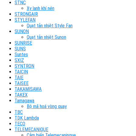
STNC
Xy lanh khí nén
STRONGAIR
STYLEFAN
Quạt tản nhiệt Style Fan
SUNON
Quạt tản nhiệt Sunon
SUNRISE
SUNS
Suntes
SXIZ
SYNTRON
TAICIN
TAIE
TAISEE
TAKAMISAWA
TAKEX
Tamagawa
Bộ mã hoá vòng quay
TBC
TDK Lambda
TECO
TELEMECANIQUE
Cảm biến Telemecaninque