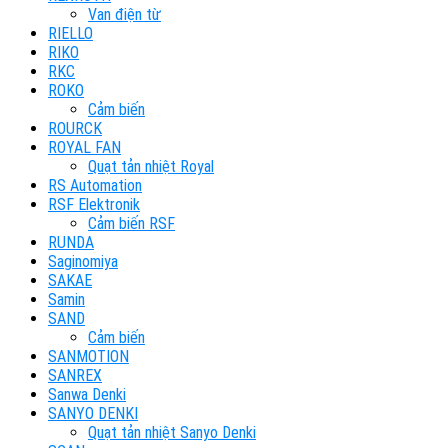
Van điện từ
RIELLO
RIKO
RKC
ROKO
Cảm biến
ROURCK
ROYAL FAN
Quạt tản nhiệt Royal
RS Automation
RSF Elektronik
Cảm biến RSF
RUNDA
Saginomiya
SAKAE
Samin
SAND
Cảm biến
SANMOTION
SANREX
Sanwa Denki
SANYO DENKI
Quạt tản nhiệt Sanyo Denki