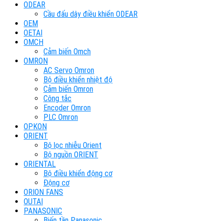
ODEAR
Cầu đấu dây điều khiển ODEAR
OEM
OETAI
OMCH
Cảm biến Omch
OMRON
AC Servo Omron
Bộ điều khiển nhiệt độ
Cảm biến Omron
Công tắc
Encoder Omron
PLC Omron
OPKON
ORIENT
Bộ lọc nhiễu Orient
Bộ nguồn ORIENT
ORIENTAL
Bộ điều khiển động cơ
Động cơ
ORION FANS
OUTAI
PANASONIC
Biến tần Panasonic