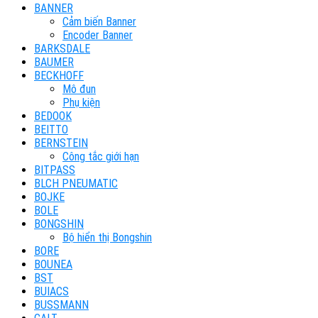
BANNER
Cảm biến Banner
Encoder Banner
BARKSDALE
BAUMER
BECKHOFF
Mô đun
Phụ kiện
BEDOOK
BEITTO
BERNSTEIN
Công tắc giới hạn
BITPASS
BLCH PNEUMATIC
BOJKE
BOLE
BONGSHIN
Bộ hiển thị Bongshin
BORE
BOUNEA
BST
BUIACS
BUSSMANN