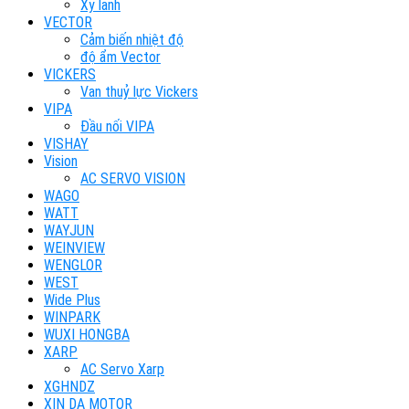
Xy lanh
VECTOR
Cảm biến nhiệt độ
độ ẩm Vector
VICKERS
Van thuỷ lực Vickers
VIPA
Đầu nối VIPA
VISHAY
Vision
AC SERVO VISION
WAGO
WATT
WAYJUN
WEINVIEW
WENGLOR
WEST
Wide Plus
WINPARK
WUXI HONGBA
XARP
AC Servo Xarp
XGHNDZ
XIN DA MOTOR