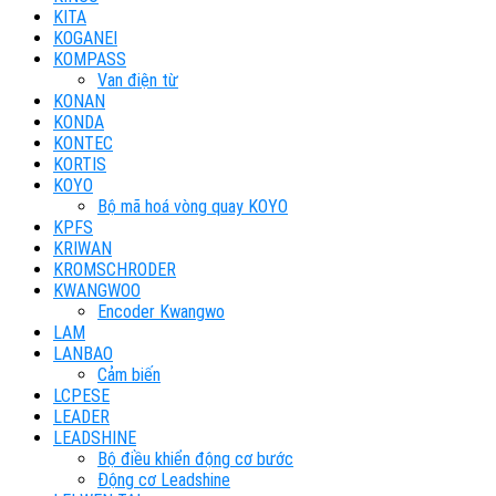
KITA
KOGANEI
KOMPASS
Van điện từ
KONAN
KONDA
KONTEC
KORTIS
KOYO
Bộ mã hoá vòng quay KOYO
KPFS
KRIWAN
KROMSCHRODER
KWANGWOO
Encoder Kwangwo
LAM
LANBAO
Cảm biến
LCPESE
LEADER
LEADSHINE
Bộ điều khiển động cơ bước
Động cơ Leadshine