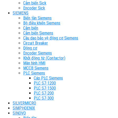
Cảm biến Sick
Encoder Sick
SIEMENS
Biến tần Siemens
Bộ điều khiển Siemens
Cảm biến
Cảm biến Siemens
Cầu dao bảo vệ động cơ Siemens
Circuit Breaker
Động cơ
Encoder Siemens
Khởi động từ (Contactor)
Màn hình HMI
MCCB Siemens
PLC Siemens
Cáp PLC Siemens
PLC S7-1200
PLC S7-1500
PLC S7-200
PLC S7-300
SILVERMICRO
SIMPHOENIX
SINOVO