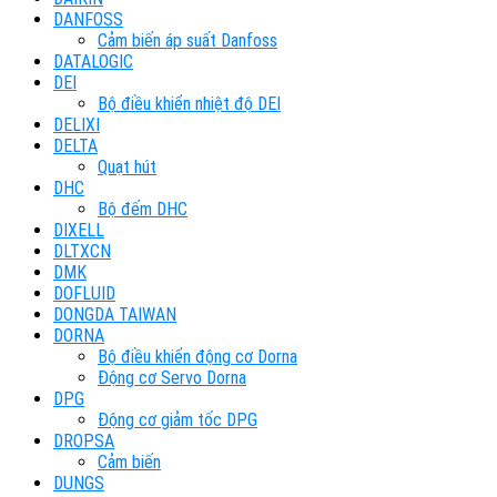
DANFOSS
Cảm biến áp suất Danfoss
DATALOGIC
DEI
Bộ điều khiển nhiệt độ DEI
DELIXI
DELTA
Quạt hút
DHC
Bộ đếm DHC
DIXELL
DLTXCN
DMK
DOFLUID
DONGDA TAIWAN
DORNA
Bộ điều khiển động cơ Dorna
Động cơ Servo Dorna
DPG
Động cơ giảm tốc DPG
DROPSA
Cảm biến
DUNGS