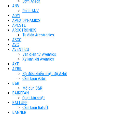
Bơm Anson
ANV
Rơ le ANV
AOYI
APEX DYNAMICS
APLSTE
ARCOTRONICS
Tụ điện Arcotronics
ASCO
AVC
AVENTICS
Van điện từ Aventics
Xy lanh khí Aventics
AXE
AZBIL
Bộ điều khiển nhiệt độ Azbil
Cảm biến Azbil
B&R
Mô đun B&R
BAIKEFAN
Quạt tản nhiệt
BALLUFF
Cảm biến Balluff
BANNER