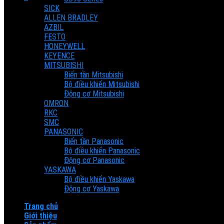
SICK
Cart
ALLEN BRADLEY
AZBIL
FESTO
No products in the cart.
HONEYWELL
KEYENCE
MITSUBISHI
Biến tần Mitsubishi
Bộ điều khiển Mitsubishi
Động cơ Mitsubishi
OMRON
RKC
SMC
PANASONIC
Biến tần Panasonic
Bộ điều khiển Panasonic
Động cơ Panasonic
YASKAWA
Bộ điều khiển Yaskawa
Động cơ Yaskawa
Trang chủ
Giới thiệu