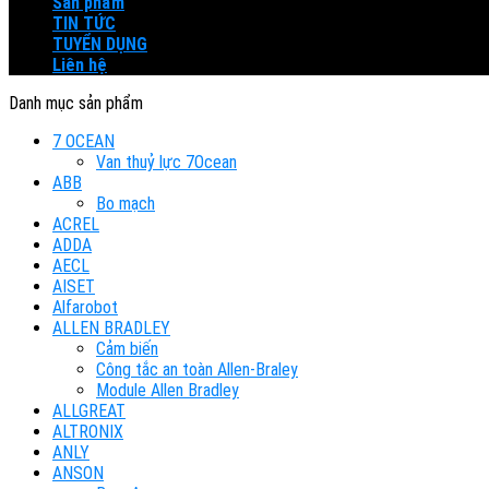
Sản phẩm
TIN TỨC
TUYỂN DỤNG
Liên hệ
Danh mục sản phẩm
7 OCEAN
Van thuỷ lực 7Ocean
ABB
Bo mạch
ACREL
ADDA
AECL
AISET
Alfarobot
ALLEN BRADLEY
Cảm biến
Công tắc an toàn Allen-Braley
Module Allen Bradley
ALLGREAT
ALTRONIX
ANLY
ANSON