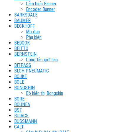
Cảm biến Banner
Encoder Banner
BARKSDALE
BAUMER
BECKHOFF
Mô đun
Phụ kiện
BEDOOK
BEITTO
BERNSTEIN
Công tắc giới hạn
BITPASS
BLCH PNEUMATIC
BOJKE
BOLE
BONGSHIN
Bộ hiển thị Bongshin
BORE
BOUNEA
BST
BUIACS
BUSSMANN
CALT