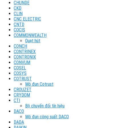
CHUNDE
CKD
CLIN
CNC ELECTRIC
CNTD
COCIS
COMMONWEALTH
Quạt hút
CONCH
CONTRINEX
CONTRONIX
CONVUM
COSEL
COSYS
COTRUST
Mô đun Cotrust
CROUZET
CRYDOM
CTI
Bộ chuyển đổi tín hiệu
DACO
Mô đun công suất DACO
DADA
DAIKIN