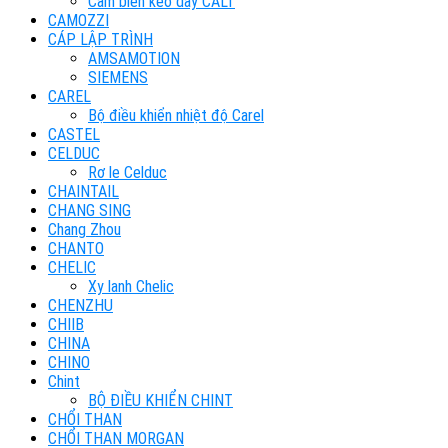
Cảm biến kéo dây CALT
CAMOZZI
CÁP LẬP TRÌNH
AMSAMOTION
SIEMENS
CAREL
Bộ điều khiển nhiệt độ Carel
CASTEL
CELDUC
Rơ le Celduc
CHAINTAIL
CHANG SING
Chang Zhou
CHANTO
CHELIC
Xy lanh Chelic
CHENZHU
CHIIB
CHINA
CHINO
Chint
BỘ ĐIỀU KHIỂN CHINT
CHỔI THAN
CHỔI THAN MORGAN